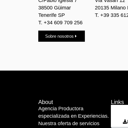
C/Pablo Iglesia 7
Via Vasari 12
38500 Güimar
20135 Milano 
Tenerife SP
T. +39 335 61
T. +34 609 709 256
Sobre nosotros
About
Links
Agencia Productora
especializada en Experiencias.
Nuestra oferta de servicios