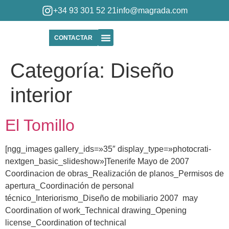
+34 93 301 52 21
info@magrada.com
CONTACTAR
Quiénes Somos
Categoría:
Diseño
interior
El Tomillo
[ngg_images gallery_ids=»35″ display_type=»photocrati-
nextgen_basic_slideshow»]Tenerife Mayo de 2007
Coordinacion de obras_Realización de planos_Permisos de
apertura_Coordinación de personal
técnico_Interiorismo_Diseño de mobiliario 2007 may
Coordination of work_Technical drawing_Opening
license_Coordination of technical