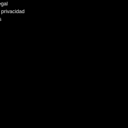
egal
a privacidad
s