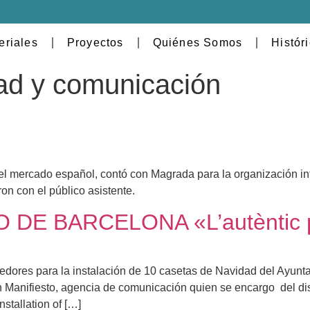
eriales
Proyectos
Quiénes Somos
Histór
dad y comunicación
el mercado español, contó con Magrada para la organización in
ron con el público asistente.
E BARCELONA «L’autèntic pa
eedores para la instalación de 10 casetas de Navidad del Ayunta
n Manifiesto, agencia de comunicación quien se encargo del dise
stallation of […]