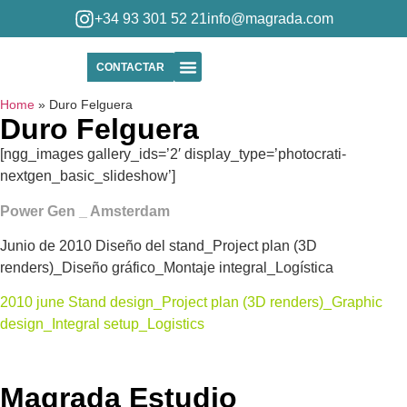
+34 93 301 52 21
info@magrada.com
CONTACTAR
Quiénes Somos
Home
»
Duro Felguera
Duro Felguera
[ngg_images gallery_ids=’2′ display_type=’photocrati-
nextgen_basic_slideshow’]
Power Gen _ Amsterdam
Junio de 2010 Diseño del stand_Project plan (3D
renders)_Diseño gráfico_Montaje integral_Logística
2010 june
Stand design_Project plan (3D renders)_Graphic
design_Integral setup_Logistics
Magrada Estudio