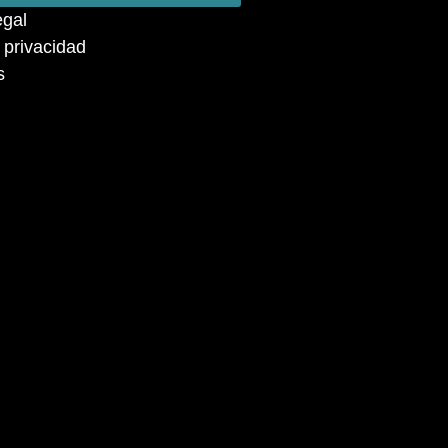
egal
a privacidad
s