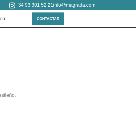
+34 93 301 52 21
info@magrada.com
ico
CONTACTAR
asileño.