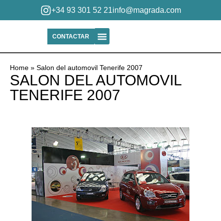
+34 93 301 52 21
info@magrada.com
CONTACTAR
Quiénes Somos
Home
»
Salon del automovil Tenerife 2007
SALON DEL AUTOMOVIL
TENERIFE 2007