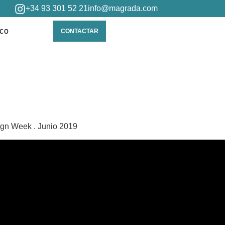
+34 93 301 52 21
info@magrada.com
ico
CONTACTAR
ign Week . Junio 2019