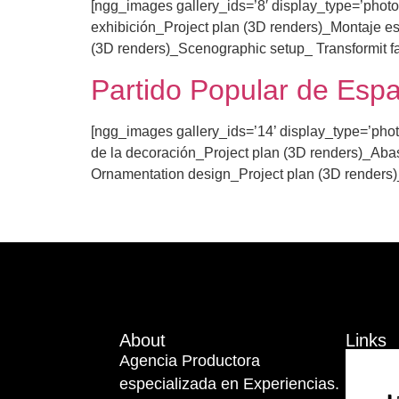
[ngg_images gallery_ids=’8′ display_type=’phot
exhibición_Project plan (3D renders)_Montaje es
(3D renders)_Scenographic setup_ Transformit fa
Partido Popular de Esp
[ngg_images gallery_ids=’14’ display_type=’ph
de la decoración_Project plan (3D renders)_Abas
Ornamentation design_Project plan (3D renders)_
About
Links
Agencia Productora
especializada en Experiencias.