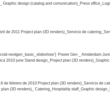
)_ Graphic design (catalog and comunication)_Press office_Log
ril de 2011 Project plan (3D renders)_Servicio de catering_Se
ocrati-nextgen_basic_slideshow’] Power Gen _ Amsterdam Juni
tica 2010 june Stand design_Project plan (3D renders)_Graphic
8 de febrero de 2010 Project plan (3D renders)_Servicio de ca
t plan (3D renders)_ Catering_Hospitality staff_Graphic design